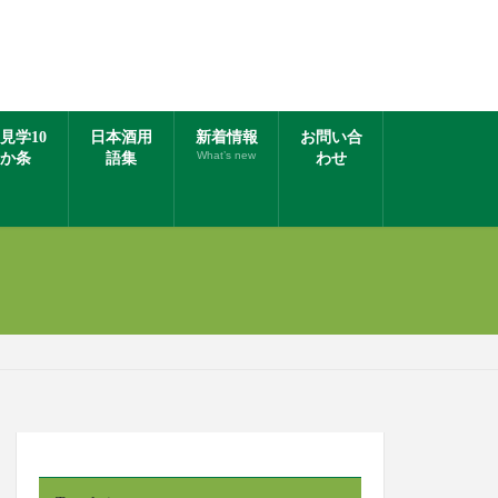
見学10
日本酒用
新着情報
お問い合
What’s new
か条
語集
わせ