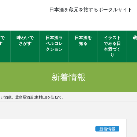
日本酒を蔵元を旅するポータルサイト
名で
味わいで
日本酒ラ
日本酒を
イラスト
蔵
す
さがす
ベルコレ
知る
でみる日
クション
本酒づく
り
新着情報
い酒蔵、豊島屋酒造(東村山)を訪ねて。
新着情報