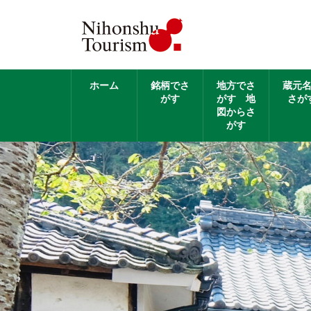
ホーム
銘柄でさ
地方でさ
蔵元
がす
がす 地
さが
図からさ
がす