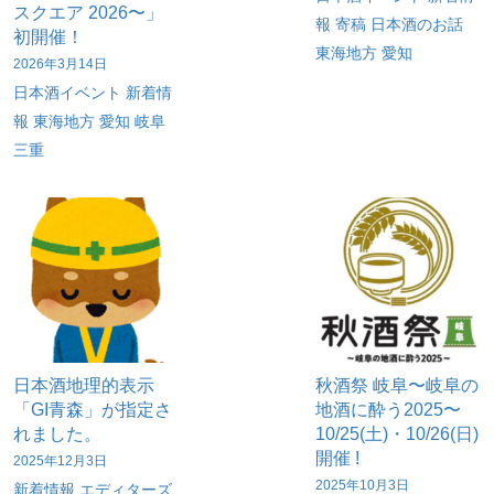
スクエア 2026〜」
報
寄稿
日本酒のお話
初開催！
東海地方
愛知
2026年3月14日
日本酒イベント
新着情
報
東海地方
愛知
岐阜
三重
日本酒地理的表示
秋酒祭 岐阜〜岐阜の
「GI青森」が指定さ
地酒に酔う2025〜
れました。
10/25(土)・10/26(日)
開催 !
2025年12月3日
2025年10月3日
新着情報
エディターズ