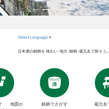
Select Language
▼
日本酒の銘柄を 味わい･地方･銘柄･蔵元名で探そう
す 地図か
銘柄でさがす
蔵元名