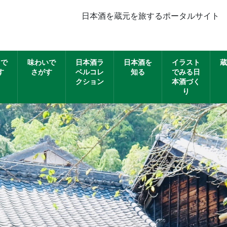
日本酒を蔵元を旅するポータルサイト
名で
味わいで
日本酒ラ
日本酒を
イラスト
蔵
す
さがす
ベルコレ
知る
でみる日
クション
本酒づく
り