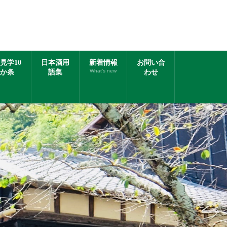
見学10
日本酒用
新着情報
お問い合
What’s new
か条
語集
わせ