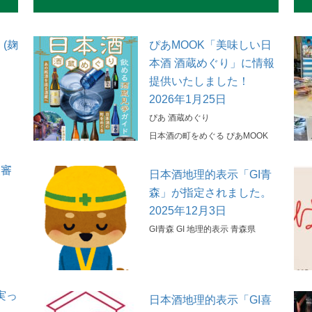
(麹
ぴあMOOK「美味しい日
本酒 酒蔵めぐり」に情報
提供いたしました！
2026年1月25日
ぴあ
酒蔵めぐり
日本酒の町をめぐる
ぴあMOOK
級審
日本酒地理的表示「GI青
す
森」が指定されました。
2025年12月3日
GI青森
GI
地理的表示
青森県
実っ
日本酒地理的表示「GI喜