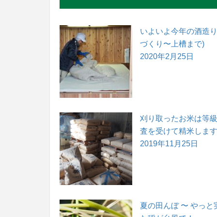
いよいよ今年の酒造り 
づくり〜上槽まで)
2020年2月25日
刈り取ったお米は等
査を受けて精米しま
2019年11月25日
夏の田んぼ 〜 やっと