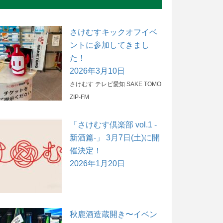
さけむすキックオフイベ
ントに参加してきまし
た！
2026年3月10日
さけむす
テレビ愛知
SAKE TOMO
ZIP-FM
「さけむす倶楽部 vol.1 -
新酒篇-」 3月7日(土)に開
催決定！
2026年1月20日
秋鹿酒造蔵開き〜イベン