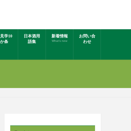
見学10
日本酒用
新着情報
お問い合
What’s new
か条
語集
わせ