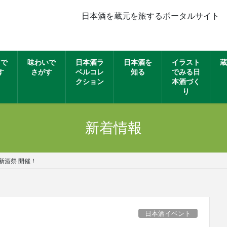
日本酒を蔵元を旅するポータルサイト
名で
味わいで
日本酒ラ
日本酒を
イラスト
蔵
す
さがす
ベルコレ
知る
でみる日
クション
本酒づく
り
新着情報
新酒祭 開催！
日本酒イベント