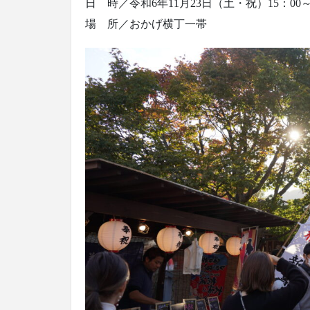
日 時／令和6年11月23日（土・祝）15：00～
場 所／おかげ横丁一帯