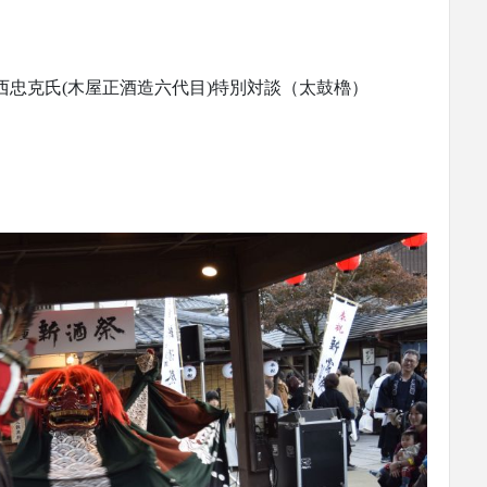
大西忠克氏(木屋正酒造六代目)特別対談（太鼓櫓）