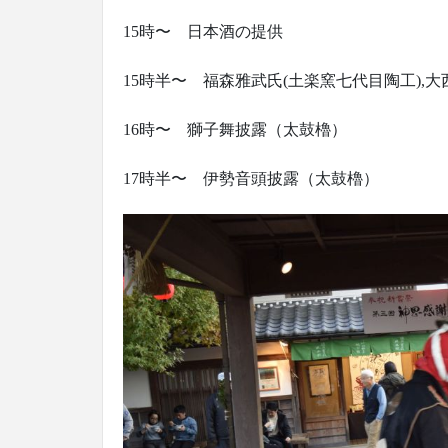
15時〜 日本酒の提供
15時半〜 福森雅武氏(土楽窯七代目陶工),
16時〜 獅子舞披露（太鼓櫓）
17時半〜 伊勢音頭披露（太鼓櫓）