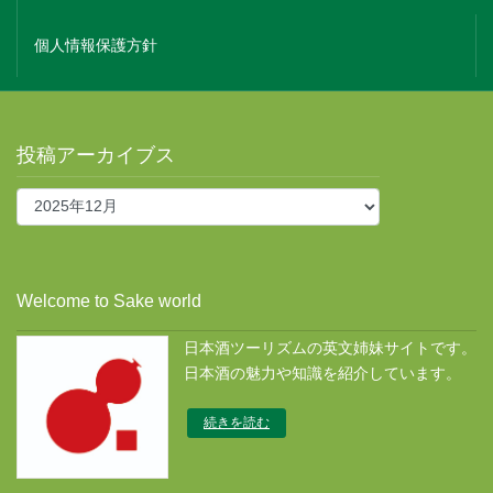
個人情報保護方針
投稿アーカイブス
投
稿
ア
ー
カ
Welcome to Sake world
イ
ブ
日本酒ツーリズムの英文姉妹サイトです。
ス
日本酒の魅力や知識を紹介しています。
続きを読む