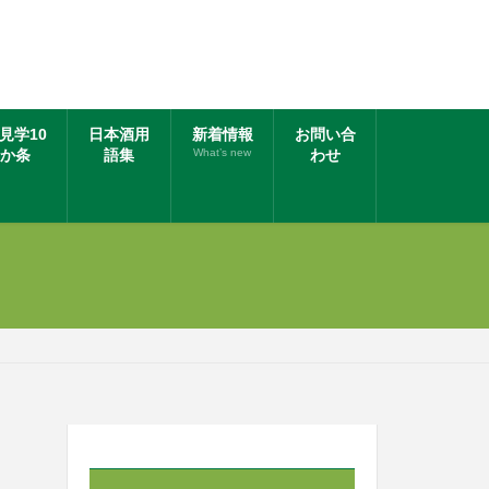
見学10
日本酒用
新着情報
お問い合
か条
語集
What’s new
わせ