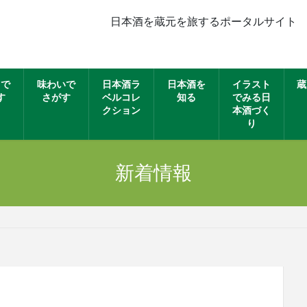
日本酒を蔵元を旅するポータルサイト
名で
味わいで
日本酒ラ
日本酒を
イラスト
蔵
す
さがす
ベルコレ
知る
でみる日
クション
本酒づく
り
新着情報