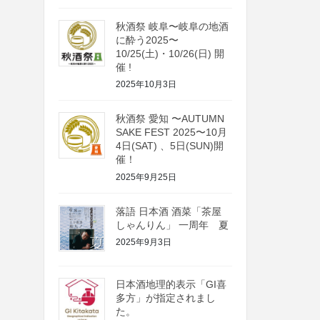
秋酒祭 岐阜〜岐阜の地酒
に酔う2025〜
10/25(土)・10/26(日) 開
催 !
2025年10月3日
秋酒祭 愛知 〜AUTUMN
SAKE FEST 2025〜10月
4日(SAT) 、5日(SUN)開
催！
2025年9月25日
落語 日本酒 酒菜「茶屋
しゃんりん」 一周年 夏
2025年9月3日
日本酒地理的表示「GI喜
多方」が指定されまし
た。