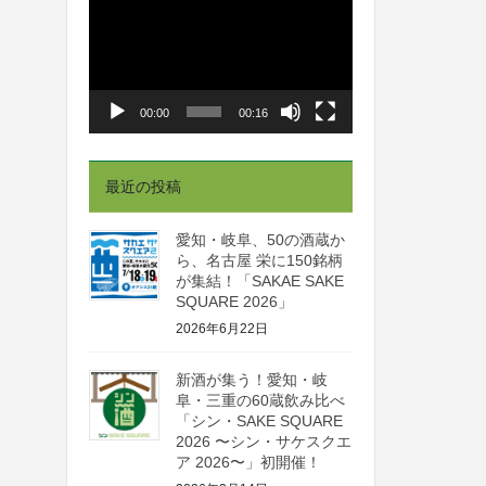
画
プ
レ
ー
00:00
00:16
ヤ
ー
最近の投稿
愛知・岐阜、50の酒蔵か
ら、名古屋 栄に150銘柄
が集結！「SAKAE SAKE
SQUARE 2026」
2026年6月22日
新酒が集う！愛知・岐
阜・三重の60蔵飲み比べ
「シン・SAKE SQUARE
2026 〜シン・サケスクエ
ア 2026〜」初開催！