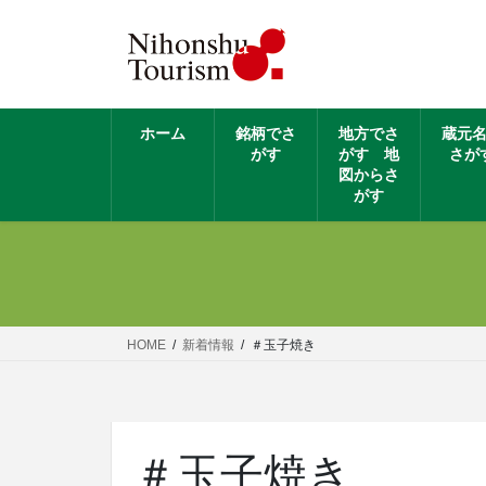
ホーム
銘柄でさ
地方でさ
蔵元
がす
がす 地
さが
図からさ
がす
HOME
新着情報
＃玉子焼き
＃玉子焼き