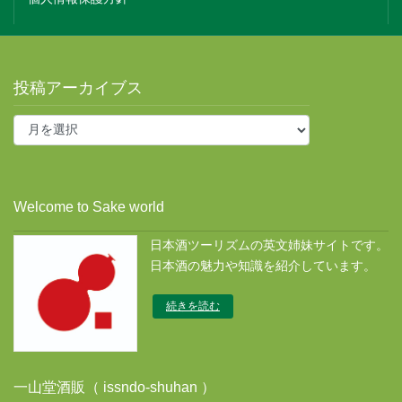
投稿アーカイブス
投
稿
ア
ー
カ
Welcome to Sake world
イ
ブ
日本酒ツーリズムの英文姉妹サイトです。
ス
日本酒の魅力や知識を紹介しています。
続きを読む
一山堂酒販（ issndo-shuhan ）