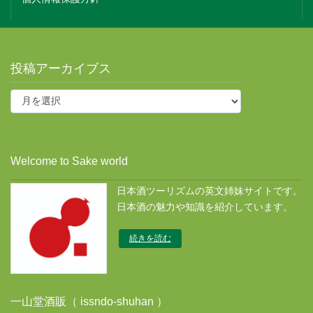
投稿アーカイブス
投
稿
ア
ー
カ
Welcome to Sake world
イ
ブ
日本酒ツーリズムの英文姉妹サイトです。
ス
日本酒の魅力や知識を紹介しています。
続きを読む
一山堂酒販（ issndo-shuhan ）