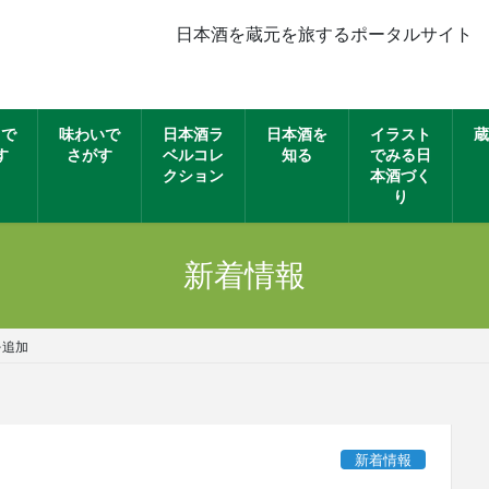
日本酒を蔵元を旅するポータルサイト
名で
味わいで
日本酒ラ
日本酒を
イラスト
蔵
す
さがす
ベルコレ
知る
でみる日
クション
本酒づく
り
新着情報
を追加
新着情報