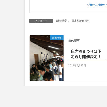
office-ichiy
新着情報
、
日本酒のお話
カテゴリー
新着情報
前の記事
庄内酒まつりは予
定通り開催決定！
2019年6月25日