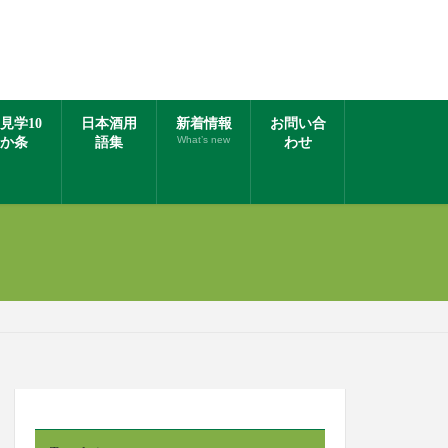
見学10
日本酒用
新着情報
お問い合
What’s new
か条
語集
わせ