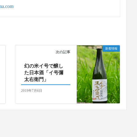
ama.com
新着情報
次の記事
幻の米イ号で醸し
た日本酒「イ号彌
太右衛門」
2019年7月6日