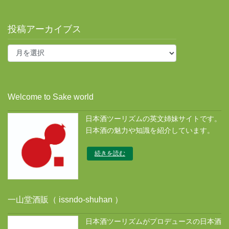
投稿アーカイブス
投
稿
ア
ー
カ
Welcome to Sake world
イ
ブ
日本酒ツーリズムの英文姉妹サイトです。
ス
日本酒の魅力や知識を紹介しています。
続きを読む
一山堂酒販（ issndo-shuhan ）
日本酒ツーリズムがプロデュースの日本酒