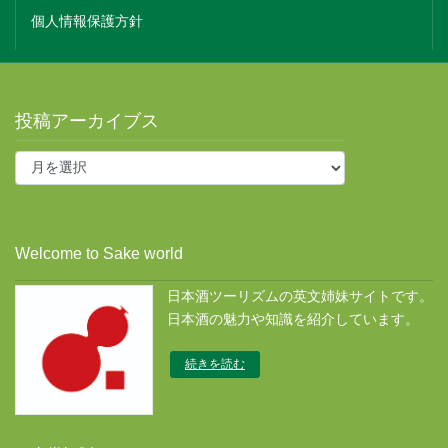
個人情報保護方針
投稿アーカイブス
投
稿
ア
ー
カ
Welcome to Sake world
イ
ブ
日本酒ツーリズムの英文姉妹サイトです。
ス
日本酒の魅力や知識を紹介しています。
続きを読む