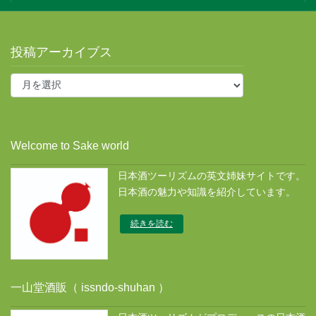
投稿アーカイブス
投
稿
ア
ー
カ
Welcome to Sake world
イ
ブ
日本酒ツーリズムの英文姉妹サイトです。
ス
日本酒の魅力や知識を紹介しています。
続きを読む
一山堂酒販（ issndo-shuhan ）