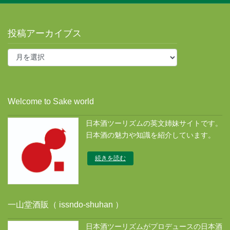
投稿アーカイブス
投
稿
ア
ー
カ
Welcome to Sake world
イ
ブ
日本酒ツーリズムの英文姉妹サイトです。
ス
日本酒の魅力や知識を紹介しています。
続きを読む
一山堂酒販（ issndo-shuhan ）
日本酒ツーリズムがプロデュースの日本酒