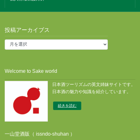
投稿アーカイブス
投
稿
ア
ー
カ
Welcome to Sake world
イ
ブ
日本酒ツーリズムの英文姉妹サイトです。
ス
日本酒の魅力や知識を紹介しています。
続きを読む
一山堂酒販（ issndo-shuhan ）