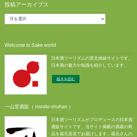
投稿アーカイブス
投
稿
ア
ー
カ
Welcome to Sake world
イ
ブ
日本酒ツーリズムの英文姉妹サイトです。
ス
日本酒の魅力や知識を紹介しています。
続きを読む
一山堂酒販（ issndo-shuhan ）
日本酒ツーリズムがプロデュースの日本酒
通販サイトです。当サイト掲載の酒蔵の商
品を蔵元直送でお届けします。蔵元さんの