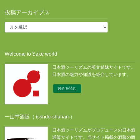
投稿アーカイブス
投
稿
ア
ー
カ
Welcome to Sake world
イ
ブ
日本酒ツーリズムの英文姉妹サイトです。
ス
日本酒の魅力や知識を紹介しています。
続きを読む
一山堂酒販（ issndo-shuhan ）
日本酒ツーリズムがプロデュースの日本酒
通販サイトです。当サイト掲載の酒蔵の商