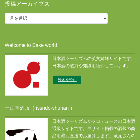
投稿アーカイブス
投
稿
ア
ー
カ
Welcome to Sake world
イ
ブ
日本酒ツーリズムの英文姉妹サイトです。
ス
日本酒の魅力や知識を紹介しています。
続きを読む
一山堂酒販（ issndo-shuhan ）
日本酒ツーリズムがプロデュースの日本酒
通販サイトです。当サイト掲載の酒蔵の商
品を蔵元直送でお届けします。蔵元さんの