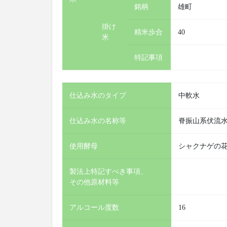
銘柄
雄町
掛け
精米歩合
40
米
特記事項
仕込み水のタイプ
中軟水
仕込み水の名称等
脊振山系伏流
使用酵母
シャクナゲの
製法上特記すべき事項、
その他原材料等
アルコール度数
16