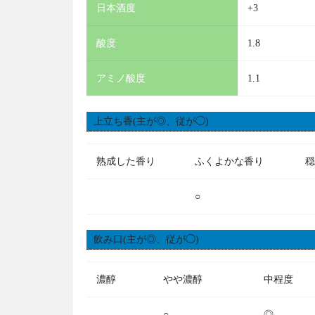
日本酒度
+3
酸度
1.8
アミノ酸度
1.1
上立ち香(主が◎、従が◯)
熟成した香り
ふくよかな香り
穏
○
飲み口(主が◎、従が◯)
濃醇
やや濃醇
中程度
○
◎