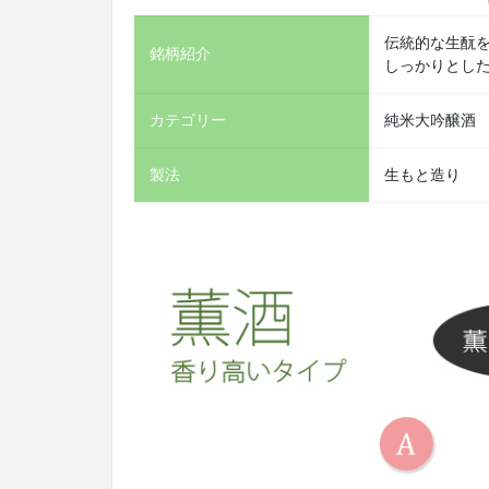
伝統的な生酛
銘柄紹介
しっかりとし
カテゴリー
純米大吟醸酒
製法
生もと造り