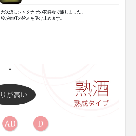
を天吹流にシャクナゲの花酵母で醸しました。
た酸が雄町の旨みを受け止めます。