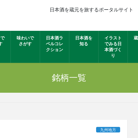
日本酒を蔵元を旅するポータルサイト
名で
味わいで
日本酒ラ
日本酒を
イラスト
蔵
す
さがす
ベルコレ
知る
でみる日
クション
本酒づく
り
銘柄一覧
九州地方