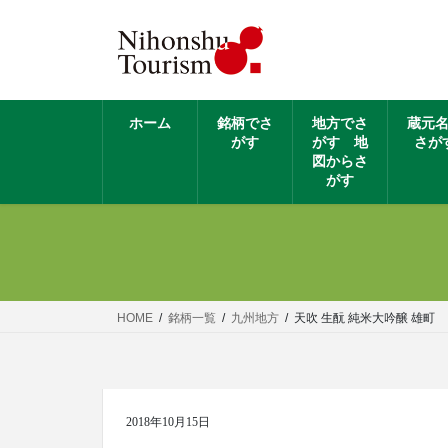
ホーム
銘柄でさ
地方でさ
蔵元
がす
がす 地
さが
図からさ
がす
HOME
銘柄一覧
九州地方
天吹 生酛 純米大吟醸 雄町
2018年10月15日