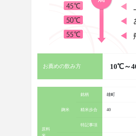
10℃～
お薦めの飲み方
銘柄
雄町
麹米
精米歩合
40
特記事項
原料
米