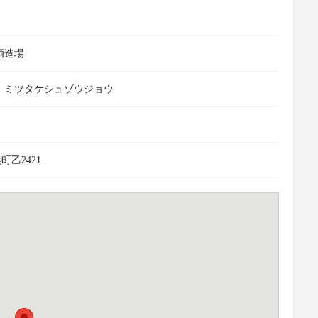
酒造場
 ミツタケシュゾウジョウ
乙2421