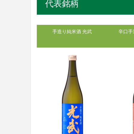
代表銘柄
手造り純米酒 光武
辛口手