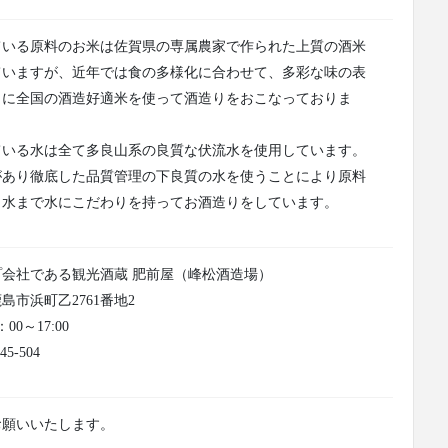
ている原料のお米は佐賀県の専属農家で作られた上質の酒米
ていますが、近年では食の多様化に合わせて、多彩な味の表
うに全国の酒造好適米を使って酒造りをおこなっておりま
ている水は全て多良山系の良質な伏流水を使用しています。
があり徹底した品質管理の下良質の水を使うことにより原料
り水まで水にこだわりを持ってお酒造りをしています。
会社である観光酒蔵 肥前屋（峰松酒造場）
島市浜町乙2761番地2
0～17:00
5-504
お願いいたします。