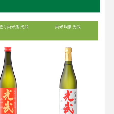
造り純米酒 光武
純米吟醸 光武