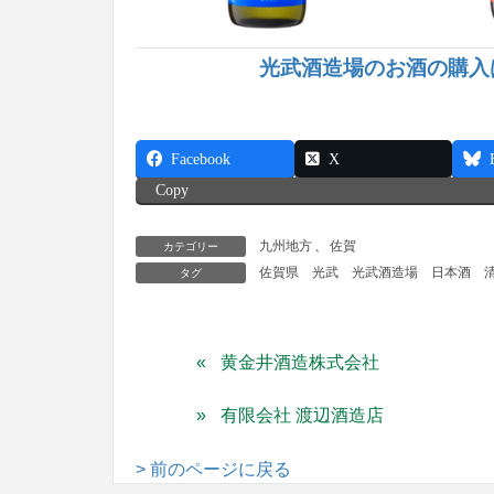
光武酒造場のお酒の購入
Facebook
X
Copy
九州地方
、
佐賀
カテゴリー
佐賀県
光武
光武酒造場
日本酒
タグ
黄金井酒造株式会社
有限会社 渡辺酒造店
> 前のページに戻る