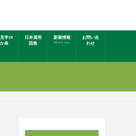
見学10
日本酒用
新着情報
お問い合
What’s new
か条
語集
わせ