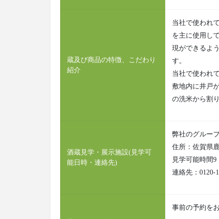
当社で使われ
を主に使用し
現ができるよ
蔵及び商品の特徴、こだわり
す。
紹介
当社で使われ
敷地内に井戸
の洗米から割
弊社のグループ
住所：佐賀県鹿
酒蔵見学・展示施設(見学可
見学可能時間9：0
能日時・連絡先)
連絡先：0120-14
事前の予約を