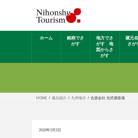
ホーム
銘柄でさ
地方でさ
蔵元
がす
がす 地
さが
図からさ
がす
HOME
蔵元紹介
九州地方
合資会社 光武酒造場
2020年3月5日