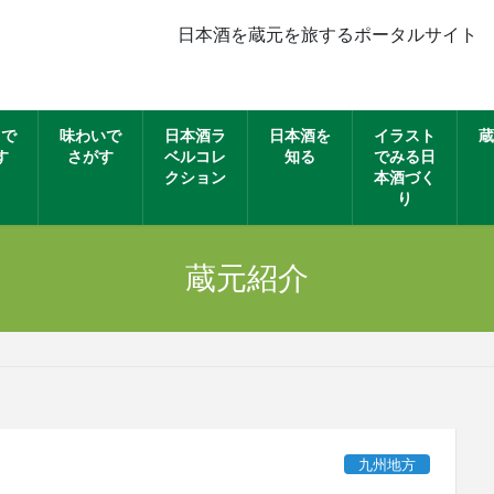
日本酒を蔵元を旅するポータルサイト
名で
味わいで
日本酒ラ
日本酒を
イラスト
蔵
す
さがす
ベルコレ
知る
でみる日
クション
本酒づく
り
蔵元紹介
九州地方