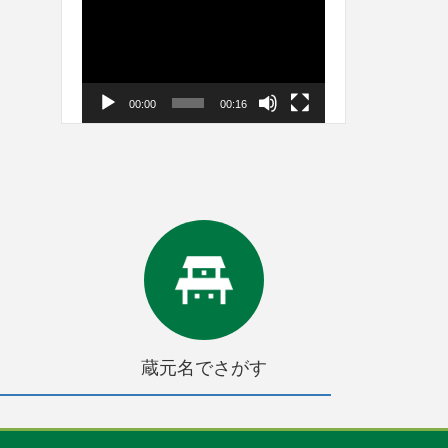
画
プ
レ
ー
00:00
00:16
ヤ
ー
蔵元名でさがす