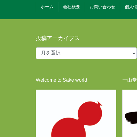
ホーム
会社概要
お問い合わせ
個人
投稿アーカイブス
投
稿
ア
ー
カ
Welcome to Sake world
一山堂酒
イ
ブ
ス