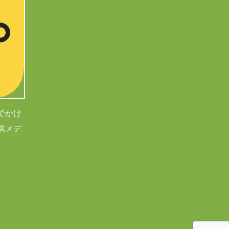
でかけ
供メデ
。