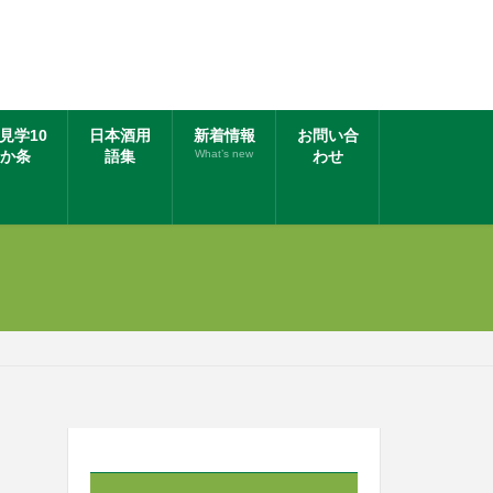
見学10
日本酒用
新着情報
お問い合
か条
語集
What’s new
わせ