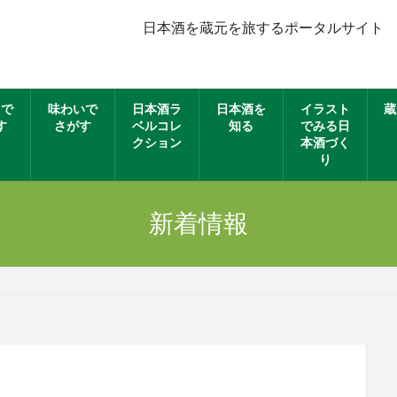
日本酒を蔵元を旅するポータルサイト
名で
味わいで
日本酒ラ
日本酒を
イラスト
蔵
す
さがす
ベルコレ
知る
でみる日
クション
本酒づく
り
新着情報