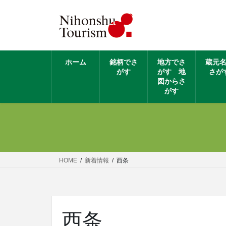
ホーム
銘柄でさ
地方でさ
蔵元
がす
がす 地
さが
図からさ
がす
HOME
新着情報
西条
西条