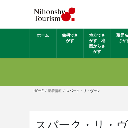
ホーム
銘柄でさ
地方でさ
蔵元
がす
がす 地
さが
図からさ
がす
HOME
新着情報
スパーク・リ・ヴァン
スパーク・リ・