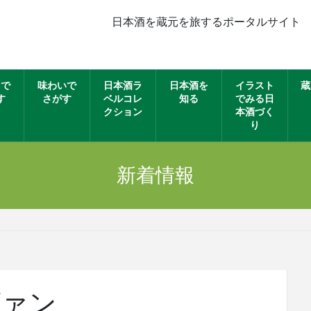
日本酒を蔵元を旅するポータルサイト
名で
味わいで
日本酒ラ
日本酒を
イラスト
蔵
す
さがす
ベルコレ
知る
でみる日
クション
本酒づく
り
新着情報
ヴァン