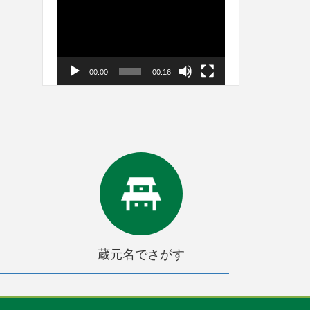
画
プ
レ
ー
00:00
00:16
ヤ
ー
蔵元名でさがす