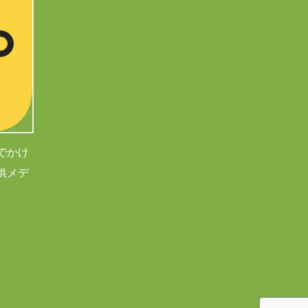
でかけ
供メデ
。