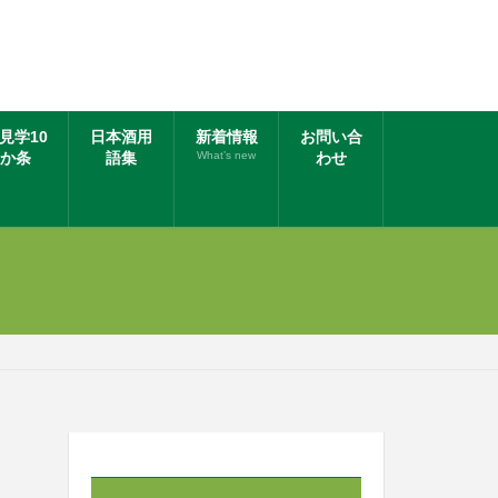
見学10
日本酒用
新着情報
お問い合
か条
語集
What’s new
わせ