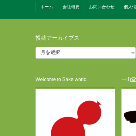
ホーム
会社概要
お問い合わせ
個人
投稿アーカイブス
投
稿
ア
ー
カ
Welcome to Sake world
一山堂酒
イ
ブ
ス